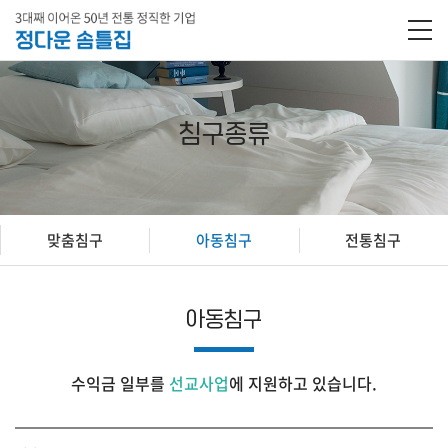
침구종류
맞춤침구
아동침구
전통침구
아동침구
수익금 일부를
선교사업
에 지원하고 있습니다.